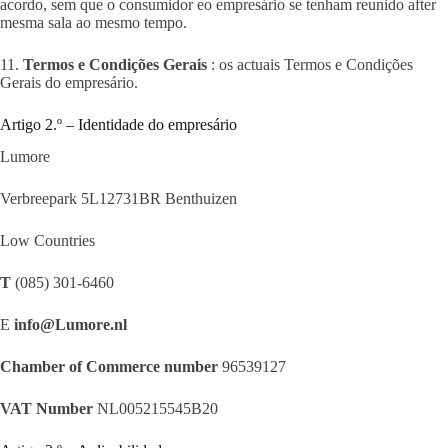
acordo, sem que o consumidor eo empresário se tenham reunido after
mesma sala ao mesmo tempo.
11.
Termos e Condições Gerais
: os actuais Termos e Condições
Gerais do empresário.
Artigo 2.º – Identidade do empresário
Lumore
Verbreepark 5L12731BR Benthuizen
Low Countries
T
(085) 301-6460
E
info@Lumore.nl
Chamber of Commerce number
96539127
VAT Number
NL005215545B20