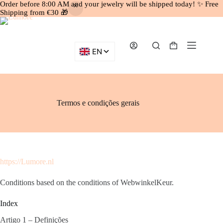
Order before 8:00 AM and your jewelry will be shipped today! ✨ Free
Shipping from €30 🎁
Skip
to
content
Shopping
cart
Termos e condições gerais
https://Lumore.nl
Conditions based on the conditions of WebwinkelKeur.
Index
Artigo 1 – Definições