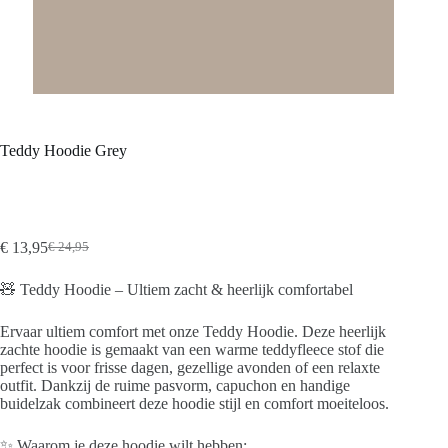
Teddy Hoodie Grey
€
13,95
€
24,95
Oorspronkelijke
Huidige
prijs
prijs
🧸 Teddy Hoodie – Ultiem zacht & heerlijk comfortabel
was:
is:
€ 24,95.
€ 13,95.
Ervaar ultiem comfort met onze Teddy Hoodie. Deze heerlijk
zachte hoodie is gemaakt van een warme teddyfleece stof die
perfect is voor frisse dagen, gezellige avonden of een relaxte
outfit. Dankzij de ruime pasvorm, capuchon en handige
buidelzak combineert deze hoodie stijl en comfort moeiteloos.
✨ Waarom je deze hoodie wilt hebben: