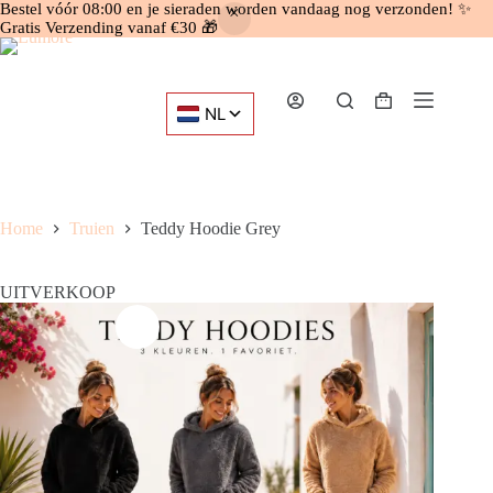
Bestel vóór 08:00 en je sieraden worden vandaag nog verzonden! ✨
Gratis Verzending vanaf €30 🎁
Ga
naar
de
inhoud
Winkelwagen
Home
Truien
Teddy Hoodie Grey
UITVERKOOP