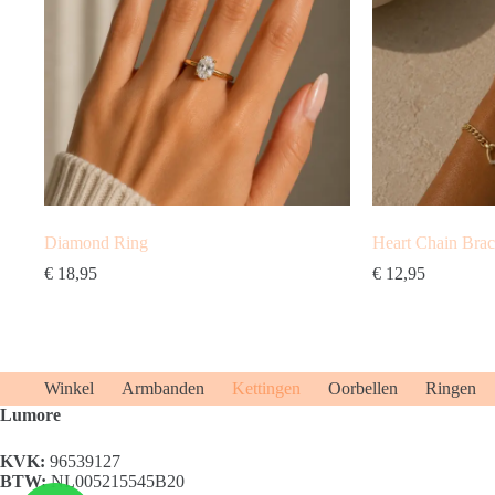
Diamond Ring
Heart Chain Brac
€
18,95
€
12,95
Winkel
Armbanden
Kettingen
Oorbellen
Ringen
Lumore
KVK:
96539127
BTW:
NL005215545B20