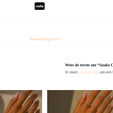
Beoordelingen (0)
Wees de eerste om “Snake C
Je moet
ingelogd zijn
om een b