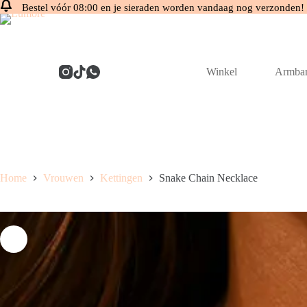
Bestel vóór 08:00 en je sieraden worden vandaag nog verzonden!
Ga
naar
de
inhoud
Winkel
Armba
Home
Vrouwen
Kettingen
Snake Chain Necklace