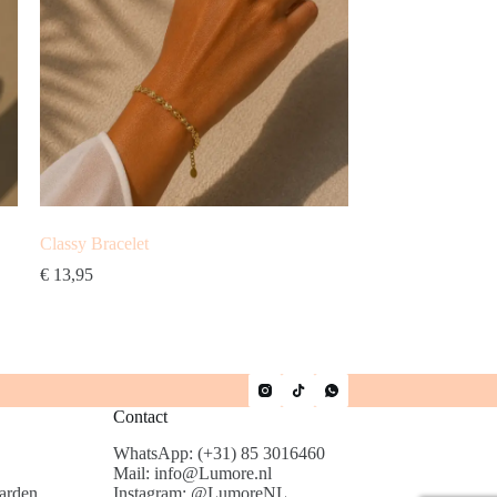
Classy Bracelet
€
13,95
Contact
WhatsApp: (+31) 85 3016460
Mail: info@Lumore.nl
arden
Instagram: @LumoreNL