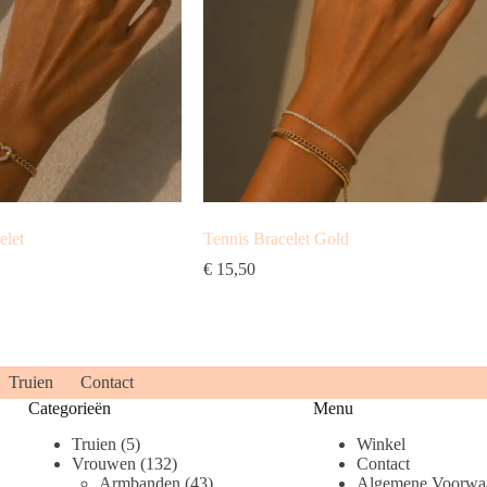
elet
Tennis Bracelet Gold
€
15,50
Truien
Contact
Categorieën
Menu
5
Truien
5
Winkel
producten
132
Vrouwen
132
Contact
producten
43
Armbanden
43
Algemene Voorwa