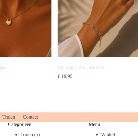
lace
Charming Bracelet Silver
€
18,95
Truien
Contact
Categorieën
Menu
5
Truien
5
Winkel