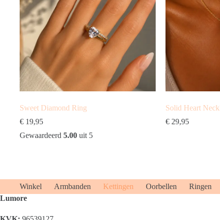
Sweet Diamond Ring
Solid Heart Neck
€
19,95
€
29,95
Gewaardeerd
5.00
uit 5
Winkel
Armbanden
Kettingen
Oorbellen
Ringen
Lumore
KVK:
96539127