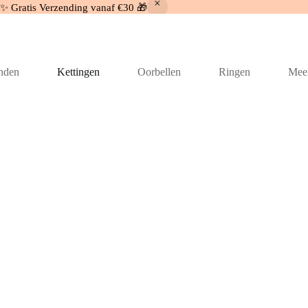
 ✨ Gratis Verzending vanaf €30 🎁
nden
Kettingen
Oorbellen
Ringen
Mee